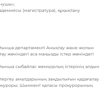
анушы»;
демиясы (магистратура), құқықтану
ойынша департаменті Анықтау және жолын
у жөніндегі аса маңызды істер жөніндегі
ойынша сыбайлас жемқорлық істерінің алдын
 тергеу амалдарының заңдылығын қадағалау
рокуроры; Шымкент қаласы прокурорының