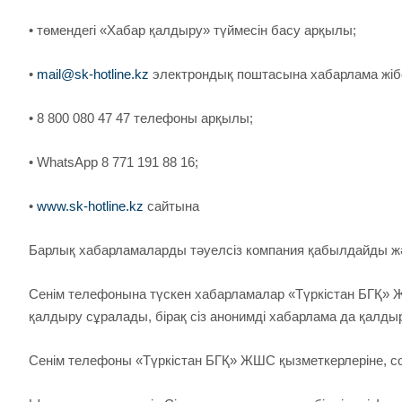
• төмендегі «Хабар қалдыру» түймесін басу арқылы;
•
mail@sk-hotline.kz
электрондық поштасына хабарлама жіб
• 8 800 080 47 47 телефоны арқылы;
• WhatsApp 8 771 191 88 16;
•
www.sk-hotline.kz
сайтына
Барлық хабарламаларды тәуелсіз компания қабылдайды жә
Сенім телефонына түскен хабарламалар «Түркістан БГҚ» Ж
қалдыру сұралады, бірақ сіз анонимді хабарлама да қалды
Сенім телефоны «Түркістан БГҚ» ЖШС қызметкерлеріне, сонд