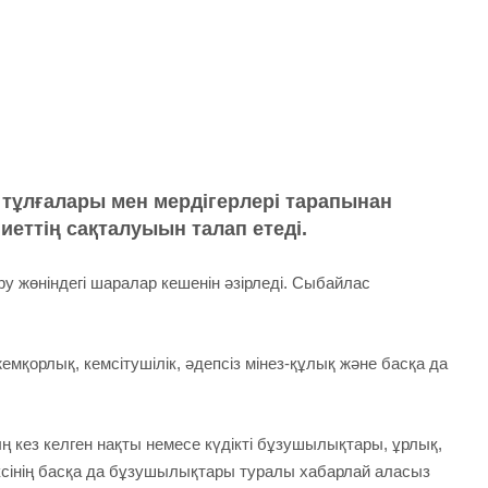
 тұлғалары мен мердігерлері тарапынан
еттің сақталуыын талап етеді.
 жөніндегі шаралар кешенін әзірледі. Сыбайлас
қорлық, кемсітушілік, әдепсіз мінез-құлық және басқа да
 кез келген нақты немесе күдікті бұзушылықтары, ұрлық,
дексінің басқа да бұзушылықтары туралы хабарлай аласыз