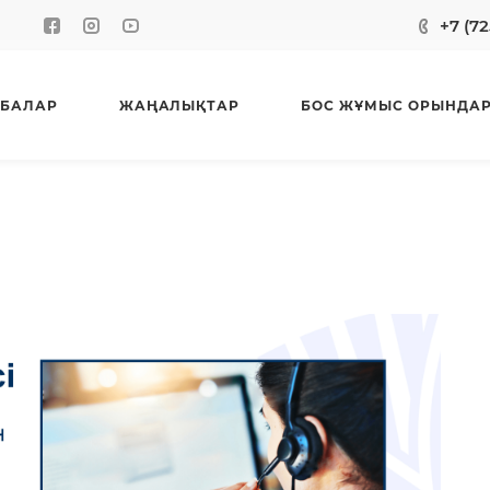
+7 (72
БАЛАР
ЖАҢАЛЫҚТАР
БОС ЖҰМЫС ОРЫНДА