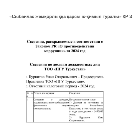
«Сыбайлас жемқорлыққа қарсы іс-қимыл туралы» ҚР З