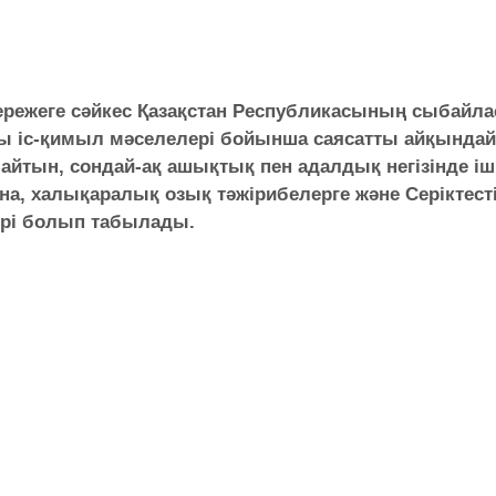
ережеге сәйкес Қазақстан Республикасының сыбайл
сы іс-қимыл мәселелері бойынша саясатты айқында
йтын, сондай-ақ ашықтық пен адалдық негізінде іш
а, халықаралық озық тәжірибелерге және Серіктестік
кері болып табылады.