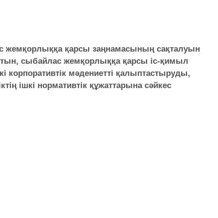
ас жемқорлыққа қарсы заңнамасының сақталуын
йтын, сыбайлас жемқорлыққа қарсы іс-қимыл
кі корпоративтік мәдениетті қалыптастыруды,
тің ішкі нормативтік құжаттарына сәйкес