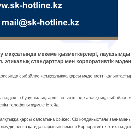
ау мақсатында мекеме қызметкерлері, лауазымды
 этикалық стандарттар мен корпоративтік мәдени
расында сыбайлас жемқорлыққа қарсы мәдениетті қалыптастыру
.
 кодексін бұзушылықтарды, оның ішінде алаяқтық, сыбайлас жем
нім телефоны жұмыс істейді.
қтыққа қарсы саясатына сәйкес, Сіз қолданыстағы заңнаманың
гізудің негізгі қағидаттарының немесе Корпоративтік этика ко