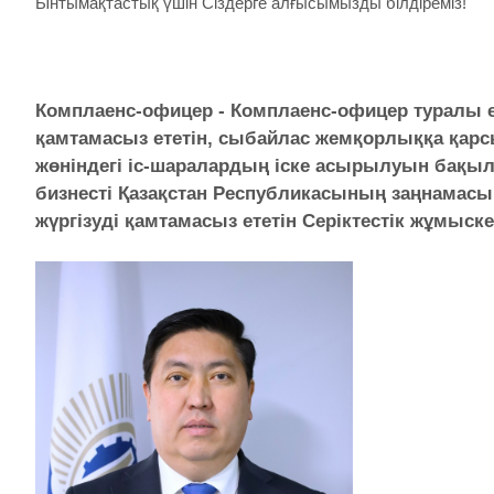
Ынтымақтастық үшін Сіздерге алғысымызды білдіреміз!
Комплаенс-офицер - Комплаенс-офицер туралы 
қамтамасыз ететін, сыбайлас жемқорлыққа қар
жөніндегі іс-шаралардың іске асырылуын бақыла
бизнесті Қазақстан Республикасының заңнамасын
жүргізуді қамтамасыз ететін Серіктестік жұмыс