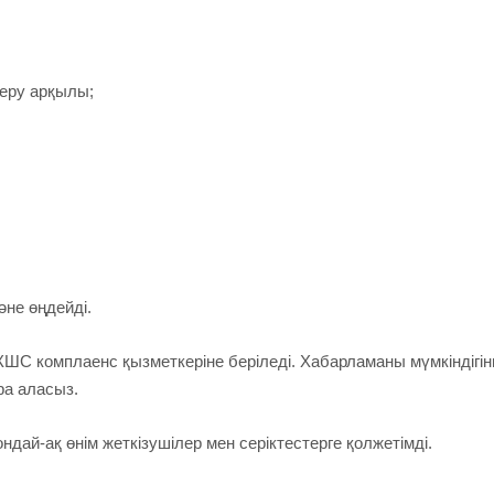
еру арқылы;
не өңдейді.
ШС комплаенс қызметкеріне беріледі. Хабарламаны мүмкіндігін
ра аласыз.
ай-ақ өнім жеткізушілер мен серіктестерге қолжетімді.