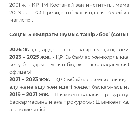
2001 ж. - ҚР ІІМ Қостанай заң институты, ма
2009 ж. - РФ Президенті жанындағы Ресей х
магистрі.
Соңғы 5 жылдағы жұмыс тәжірибесі (соны
2026 ж.
қаңтардан бастап қазіргі уақытқа де
2023 – 2025 жж.
- ҚР Сыбайлас жемқорлыққа
кесу басқармасының бюджеттік саладағы сы
офицері;
2021 – 2023 жж.
- ҚР Сыбайлас жемқорлыққа 
алу және ашу жөніндегі жедел басқармасын
2019 – 2021 жж.
- Шымкент қаласы прокурату
басқармасының аға прокуроры; Шымкент қа
аға көмекшісі.