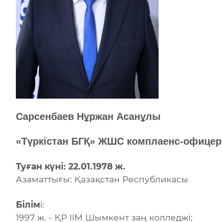
Сарсенбаев Нұржан Асанұлы
«Түркістан БГҚ» ЖШС комплаенс-офицер
Туған күні:
22.01.1978 ж.
Азаматтығы: Қазақстан Республикасы
Білім
і:
1997 ж. - ҚР ІІМ Шымкент заң колледжі;