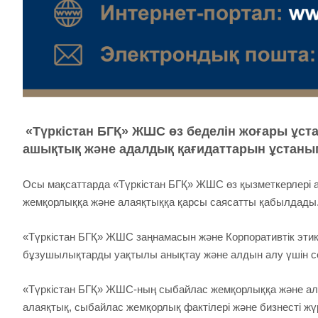
«Түркістан БГҚ» ЖШС өз беделін жоғары ұст
ашықтық және адалдық қағидаттарын ұстанып,
Осы мақсаттарда «Түркістан БГҚ» ЖШС өз қызметкерлері а
жемқорлыққа және алаяқтыққа қарсы саясатты қабылдады
«Түркістан БГҚ» ЖШС заңнамасын және Корпоративтік этика
бұзушылықтарды уақтылы анықтау және алдын алу үшін се
«Түркістан БГҚ» ЖШС-ның сыбайлас жемқорлыққа және алая
алаяқтық, сыбайлас жемқорлық фактілері және бизнесті жүр