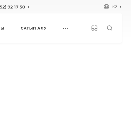
52) 92 17 50
KZ
РЫ
САТЫП АЛУ