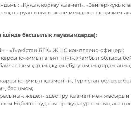
мандығы: «Құқық қорғау қызметі», «Заңгер-құқықт
алық шаруашылығы және мемлекеттік қызмет ака
ң ішінде басшылық лауазымдарда):
йін - «Түркістан БГҚ» ЖШС комплаенс-офицері;
 қарсы іс-қимыл агенттігінің Жамбыл облысы б
байлас жемқорлық құқық бұзушылықтарды анықта
қарсы іс-қимыл қызметінің Түркістан облысы б
ың басшысы;
расының жедел-іздестіру қызметі мен жасырын
ласы Еңбекші ауданы прокуратурасының аға п