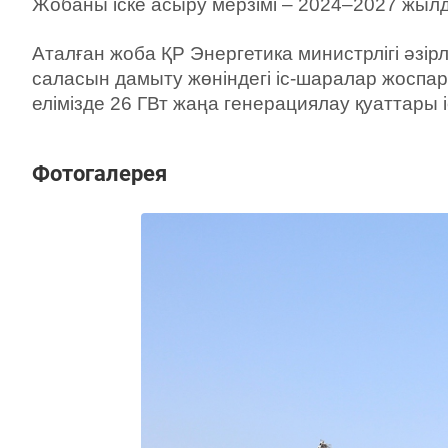
Жобаны іске асыру мерзімі – 2024–2027 жыл
Аталған жоба ҚР Энергетика министрлігі әзі
саласын дамыту жөніндегі іс-шаралар жоспары
елімізде 26 ГВт жаңа генерациялау қуаттары 
Фотогалерея