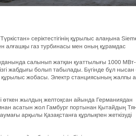
үркістан» серіктестігінің құрылыс алаңына Siem
ен алғашқы газ турбинасы мен оның құрамдас
ауданында салынып жатқан қуаттылығы 1000 МВт-
гізгі жабдығы болып табылады. Бүгінде бұл нысан
птік құрылыс жобасы. Электр станциясының жалпы 
рі өткен жылдың желтоқсан айында Германиядан
мнан асатын жол Гамбург портынан Қытайдың Тя
аумағы арқылы Қазақстанға құрлықпен жеткізуді