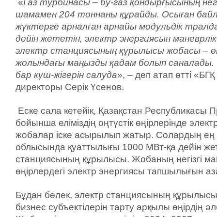
«
Газ турбинасы – бу-газ қондырғысының негі
шамамен 204 тоннаны құрайды. Осыған бай
жүктерге арналған арнайы модульдік трал
дейін жететін, электр энергиясын маневрлі
электр станциясының құрылысы жобасы – ө
жолындағы маңызды қадам болып саналады. 
бар күш-жігерін салуда
», – деп атап өтті «БГ
директоры Серік Үсенов.
Еске сала кетейік, Қазақстан Республикасы
бойынша еліміздің оңтүстік өңірлерінде элек
жобалар іске асырылып жатыр. Солардың ең ір
облысында қуаттылығы 1000 МВт-қа дейін жет
станциясының құрылысы. Жобаның негізгі мақ
өңірлердегі электр энергиясы тапшылығын аз
Бұдан бөлек, электр станциясының құрылыс
бизнес субъектілерін тарту арқылы өңірдің әл