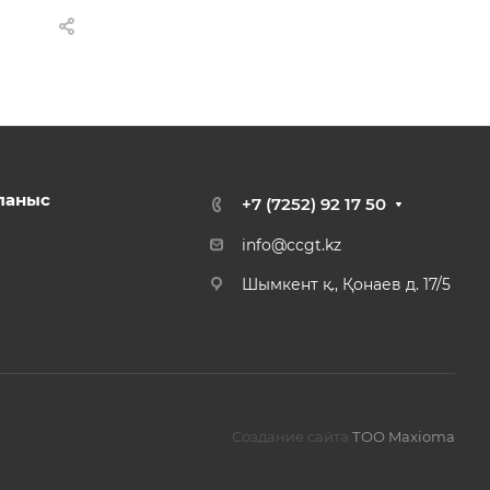
ланыс
+7 (7252) 92 17 50
info@ccgt.kz
Шымкент қ., Қонаев д. 17/5
Создание сайта
ТОО Maxioma