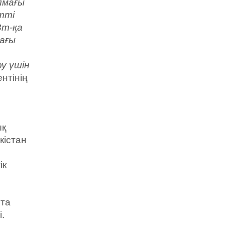
алмағы
тті
Вт-қа
дағы
у үшін
нтінің
ық
кістан
ік
рта
.