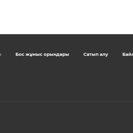
р
Бос жұмыс орындары
Сатып алу
Бай