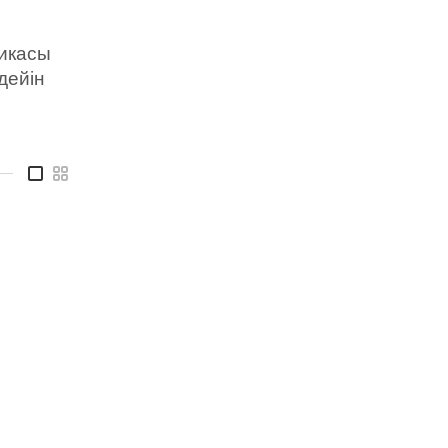
тикасы
дейін
—