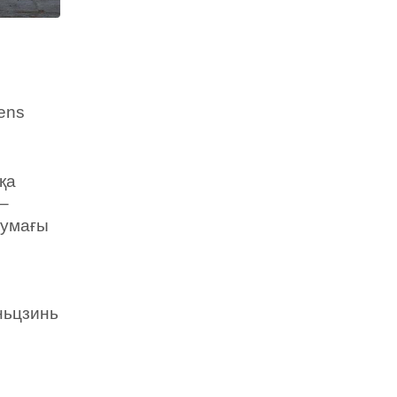
ens
қа
 –
аумағы
ньцзинь