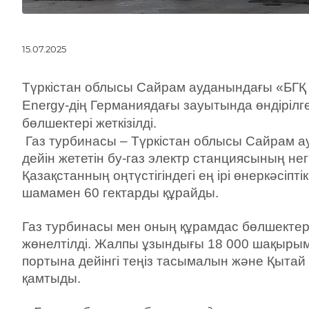
15.07.2025
Түркістан облысы Сайрам ауданындағы «БГҚ Т
Energy-дің Германиядағы зауытында өндірілг
бөлшектері жеткізілді.
Газ турбинасы – Түркістан облысы Сайрам 
дейін жететін бу-газ электр станциясының не
Қазақстанның оңтүстігіндегі ең ірі өнеркәсі
шамамен 60 гектарды құрайды.
Газ турбинасы мен оның құрамдас бөлшекте
жөнелтілді. Жалпы ұзындығы 18 000 шақыры
портына дейінгі теңіз тасымалын және Қытай 
қамтыды.