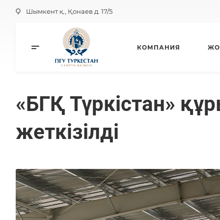
Шымкент қ., Қонаев д. 17/5
КОМПАНИЯ
ЖО
«БГҚ Түркістан» құ
жеткізілді