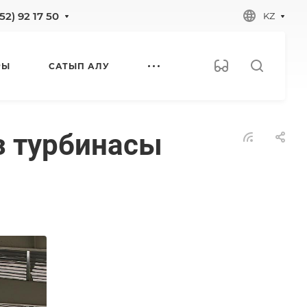
52) 92 17 50
KZ
РЫ
САТЫП АЛУ
з турбинасы