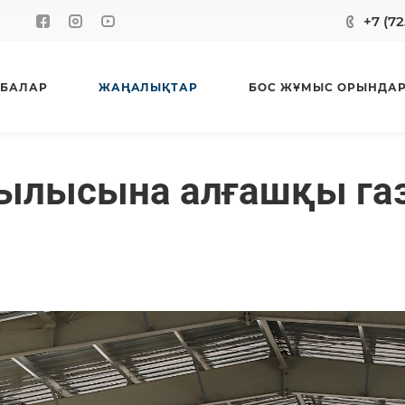
+7 (72
БАЛАР
ЖАҢАЛЫҚТАР
БОС ЖҰМЫС ОРЫНДА
рылысына алғашқы га