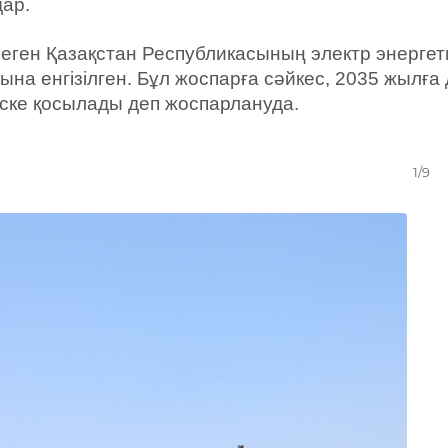
дар.
рлеген Қазақстан Республикасының электр энерге
на енгізілген. Бұл жоспарға сәйкес, 2035 жылға 
іске қосылады деп жоспарлануда.
1/9