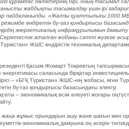
згі құрамдас бөліктерінің бірі, оның тасымал с
ланысты жабдықты тасымалдау үшін ірі габари
дар пайдаланылды. «Жалпы қуаттылығы 1000 М
к режимде өндіретін бу-газ қондырғысы базасын
ңірдің энергетикалық инфрақұрылымын дамыту
Серіктестік аталған жобаны сәтті жүзеге асыр
Қ Түркістан» ЖШС өндірістік-техникалық департаме
 Президенті Қасым-Жомарт Тоқаевтың тапсырмасы
тр энергетикасы саласында бірқатар инвестициял
ісі – «БГҚ Түркістан» ЖШС-нің жобасы, яғни Түр
етін бу-газ қондырғысы базасындағы электр
саты – экономикалық өсім әлеуеті жоғары оңтүст
айту.
ы жаңа жұмыс орындарын ашу және шағын мен о
еуметтік-экономикалық дамуына оң әсерін тигізеді