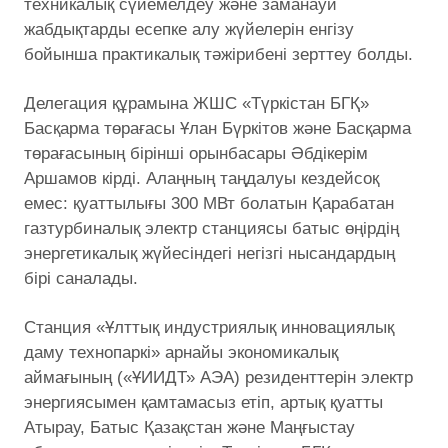
техникалық сүйемелдеу және заманауи
жабдықтарды есепке алу жүйелерін енгізу
бойынша практикалық тәжірибені зерттеу болды.
Делегация құрамына ЖШС «Түркістан БГҚ»
Басқарма төрағасы Ұлан Бүркітов және Басқарма
төрағасының бірінші орынбасары Әбдікерім
Аршамов кірді. Алаңның таңдалуы кездейсоқ
емес: қуаттылығы 300 МВт болатын Қарабатан
газтурбиналық электр станциясы батыс өңірдің
энергетикалық жүйесіндегі негізгі нысандардың
бірі саналады.
Станция «Ұлттық индустриялық инновациялық
даму технопаркі» арнайы экономикалық
аймағының («ҰИИДТ» АЭА) резиденттерін электр
энергиясымен қамтамасыз етіп, артық қуатты
Атырау, Батыс Қазақстан және Маңғыстау