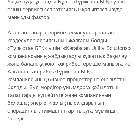
бақылауда ұстайды.Бұл - «Түркістан БГҚ» үшін
өзінің сервистік стратегиясын қалыптастыруда
маңызды фактор.
Аталған сапар тәжірибе алмасуға арналған
кездесулер сериясының жалғасы болды.
«Түркістан БГҚ» үшін «Karabatan Utility Solutions»
компаниясының жабдықтарды құжаттық бақылау
және балансқа қою тәжірибесі ерекше маңызға ие.
Алынған тәжірибе «Түркістан БГҚ»
компаниясының бизнес-процестеріне енгізілетін
болады. Бұл мердігер ұйымдарға қойылатын
талаптарды күшейтуге және компанияның
болашақ энергетикалық нысандарының
операциялық тиімділігін арттыруға мүмкіндік
береді.