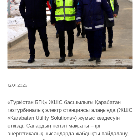
12.01.2026
«Түркістан БГҚ» ЖШС басшылығы Қарабатан
газтурбиналық электр станциясы алаңында (ЖШС
«Karabatan Utility Solutions») жұмыс кездесуін
өткізді. Сапардың негізгі мақсаты – ірі
энергетикалық нысандарда жабдықты пайдалану,