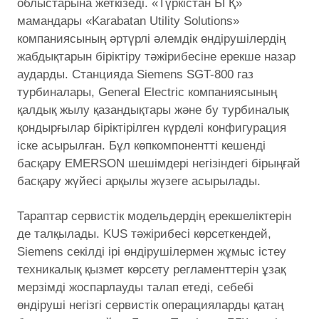
облыстарына жеткізеді. «Түркістан БГҚ»
мамандары «Karabatan Utility Solutions»
компаниясының әртүрлі әлемдік өндірушілердің
жабдықтарын біріктіру тәжірибесіне ерекше назар
аударды. Станцияда Siemens SGT-800 газ
турбиналары, General Electric компаниясының
қалдық жылу қазандықтары және бу турбиналық
қондырғылар біріктірілген күрделі конфигурация
іске асырылған. Бұл көпкомпонентті кешенді
басқару EMERSON шешімдері негізіндегі бірыңғай
басқару жүйесі арқылы жүзеге асырылады.
Тараптар сервистік модельдердің ерекшеліктерін
де талқылады. KUS тәжірибесі көрсеткендей,
Siemens секілді ірі өндірушілермен жұмыс істеу
техникалық қызмет көрсету регламенттерін ұзақ
мерзімді жоспарлауды талап етеді, себебі
өндіруші негізгі сервистік операцияларды қатаң